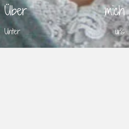
Über
mich
Unter
uns
„Unser Leben kann unser
Kunstwerk werden“
John Bradshaw
Dana Juraschek
Kunst * Therapie * Zaubern