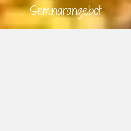
Seminarangebot
„Wer seine Persönlichkeit
verändern will, muss lernen, seine
Aufmerksamkeit in neue Bahnen
zu lenken “
(M. Csikszentmihalyi)
Therapeutisches Zaubern
nach Annalisa Neumeyer